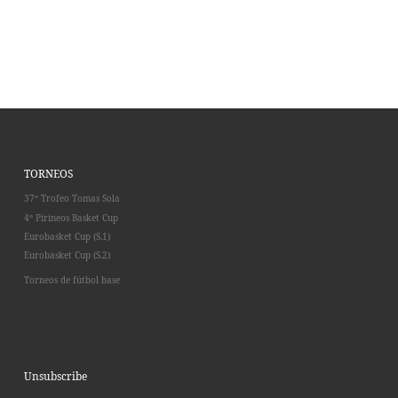
TORNEOS
37º Trofeo Tomas Sola
4º Pirineos Basket Cup
Eurobasket Cup (S.1)
Eurobasket Cup (S.2)
Torneos de fútbol base
Unsubscribe