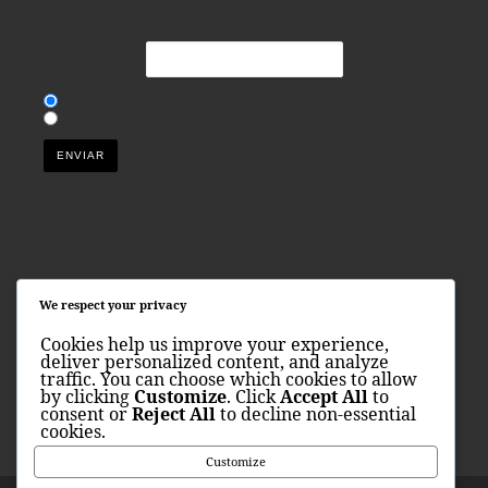
Torneos internacionales de baloncesto
We respect your privacy
TORNEO SPORTS
Cookies help us improve your experience,
infobasket@torneosports.com
deliver personalized content, and analyze
Tel +34 622.267.444
traffic. You can choose which cookies to allow
www.torneosports.com
by clicking
Customize
. Click
Accept All
to
Política
consent or
Reject All
to decline non-essential
cookies.
Customize