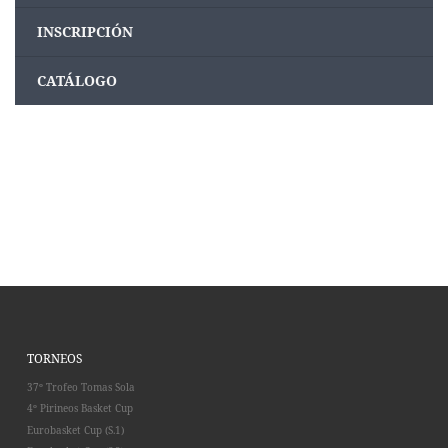
INSCRIPCIÓN
CATÁLOGO
TORNEOS
37º Trofeo Tomas Sola
4º Pirineos Basket Cup
Eurobasket Cup (S.1)