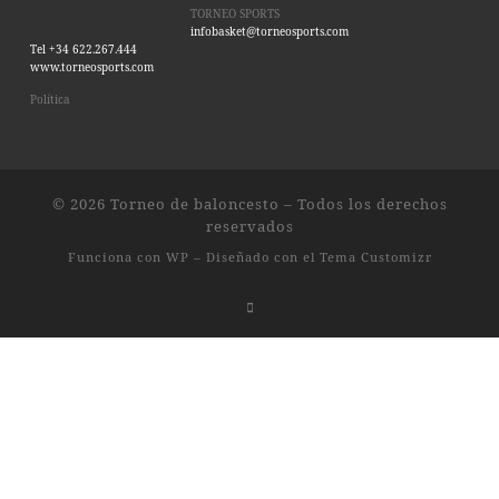
TORNEO SPORTS
infobasket@torneosports.com
Tel +34 622.267.444
www.torneosports.com
Política
© 2026
Torneo de baloncesto
– Todos los derechos
reservados
Funciona con
WP
– Diseñado con el
Tema Customizr