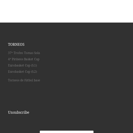
TORNEOS
37º Trofeo Tomas Sola
4º Pirineos Basket Cup
Eurobasket Cup (S.1)
Eurobasket Cup (S.2)
Torneos de fútbol base
Unsubscribe