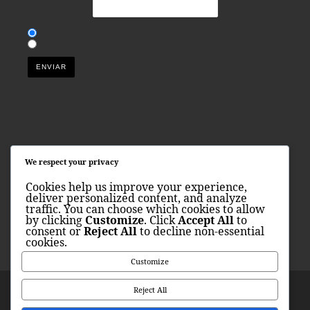
Torneos internacionales de baloncesto
We respect your privacy
TORNEO SPORTS
Cookies help us improve your experience,
infobasket@torneosports.com
deliver personalized content, and analyze
Tel +34 622.267.444
traffic. You can choose which cookies to allow
www.torneosports.com
by clicking
Customize
. Click
Accept All
to
Política
consent or
Reject All
to decline non-essential
cookies.
Customize
Reject All
© 2026
Torneo de baloncesto
– Todos los derechos
reservados